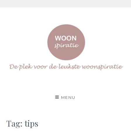
Skip
to
content
Woonspiratie
DÉ PLEK VOOR DE LEUKSTE WOON(IN)SPIRATIE
MENU
Tag:
tips