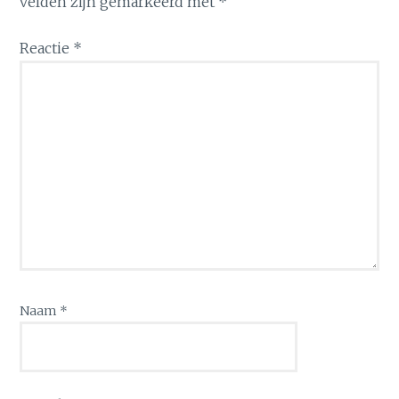
velden zijn gemarkeerd met
*
Reactie
*
Naam
*