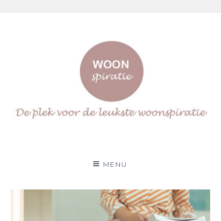
Skip
to
content
Woonspiratie
DÉ PLEK VOOR DE LEUKSTE WOON(IN)SPIRATIE
MENU