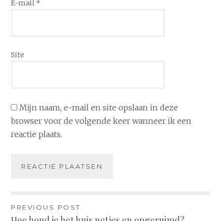
E-mail
*
Site
Mijn naam, e-mail en site opslaan in deze
browser voor de volgende keer wanneer ik een
reactie plaats.
Bericht
PREVIOUS POST
Hoe houd je het huis netjes en opgeruimd?